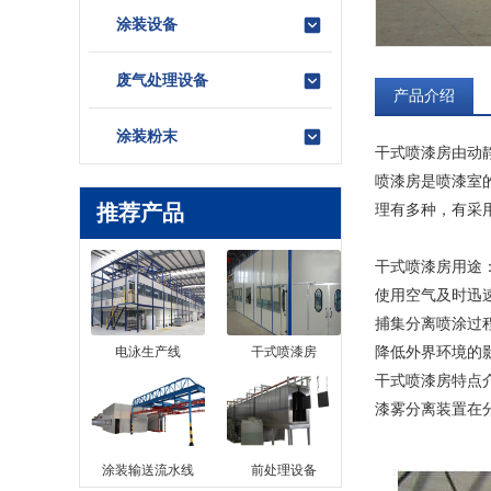
涂装设备
废气处理设备
产品介绍
涂装粉末
干式喷漆房
由动
喷漆房是喷漆室
推荐产品
理有多种，有采
干式喷漆房用途
使用空气及时迅
捕集分离喷涂过
降低外界环境的
电泳生产线
干式喷漆房
干式喷漆房特点
漆雾分离装置在
涂装输送流水线
前处理设备